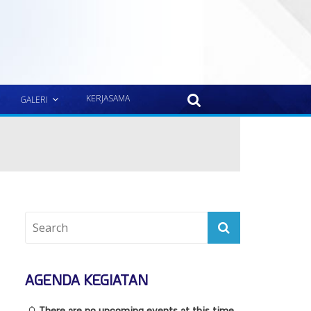
KERJASAMA
GALERI
AGENDA KEGIATAN
There are no upcoming events at this time