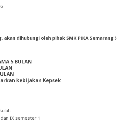
26
g, akan dihubungi oleh pihak SMK PIKA Semarang )
LAMA 5 BULAN
BULAN
 BULAN
sarkan kebijakan Kepsek
kolah.
I dan IX semester 1