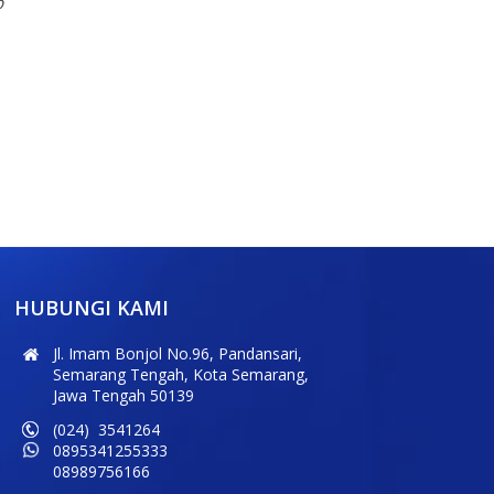
p
HUBUNGI KAMI
Jl. Imam Bonjol No.96, Pandansari,
Semarang Tengah, Kota Semarang,
Jawa Tengah 50139
(024) 3541264
0895341255333
08989756166