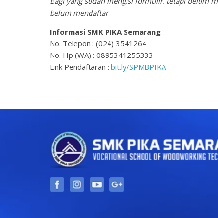
Bagi yang sudah mengisi formulir, tetapi belum 
belum mendaftar.
Informasi SMK PIKA Semarang
No. Telepon : (024) 3541264
No. Hp (WA) : 0895341255333
Link Pendaftaran :
bit.ly/SPMBPIKA