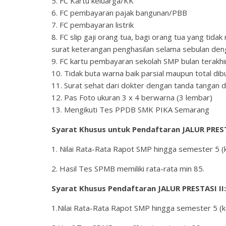
5. FC Kartu keluarga/KK
6. FC pembayaran pajak bangunan/PBB
7. FC pembayaran listrik
8. FC slip gaji orang tua, bagi orang tua yang ti
surat keterangan penghasilan selama sebulan den
9. FC kartu pembayaran sekolah SMP bulan terakhi
10. Tidak buta warna baik parsial maupun total di
11. Surat sehat dari dokter dengan tanda tangan d
12. Pas Foto ukuran 3 x 4 berwarna (3 lembar)
13. Mengikuti Tes PPDB SMK PIKA Semarang
Syarat Khusus untuk Pendaftaran JALUR PREST
1. Nilai Rata-Rata Rapot SMP hingga semester 5 (k
2. Hasil Tes SPMB memiliki rata-rata min 85.
Syarat Khusus Pendaftaran JALUR PRESTASI II:
1.Nilai Rata-Rata Rapot SMP hingga semester 5 (ke