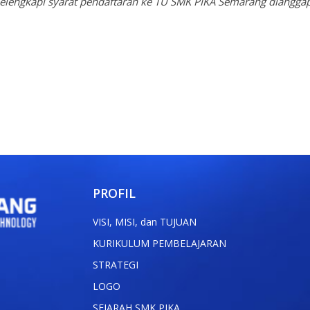
melengkapi syarat pendaftaran ke TU SMK PIKA Semarang diangga
PROFIL
VISI, MISI, dan TUJUAN
KURIKULUM PEMBELAJARAN
STRATEGI
LOGO
SEJARAH SMK PIKA