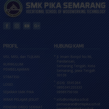
PROFIL
HUBUNGI KAMI
VISI, MISI, dan TUJUAN
Jl. Imam Bonjol No.96,
Pandansari,
KURIKULUM
Semarang Tengah, Kota
PEMBELAJARAN
Semarang, Jawa Tengah
50139
STRATEGI
(024) 3541264
LOGO
0895341255333
SEJARAH SMK PIKA
08989756166
IKRAR PELAJAR JESUIT
info@smkpika.sch.id
pemasaran@smkpika.sch.id
PENDIRI ORDO SERIKAT
kepsek@smkpika.sch.id