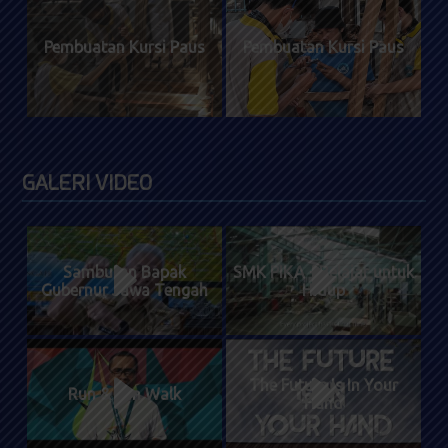
Pembuatan Kursi Paus
Pembuatan Kursi Paus
GALERI VIDEO
Sambutan Bapak
SMK PIKA - Belajar untuk
Gubernur Jawa Tengah
Hidup
The Future Is In Your
Run & Fun Walk
Hand