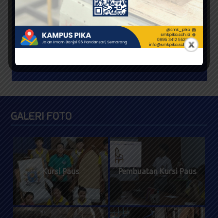
Salam Sejahtera,
Para pengunjung situs yang berbahagia,
kami ucapkan selamat datang di situs SMK
PIKA SEMARANG ini.
Selengkapnya
GALERI FOTO
Kursi Paus
Pembuatan Kursi Paus