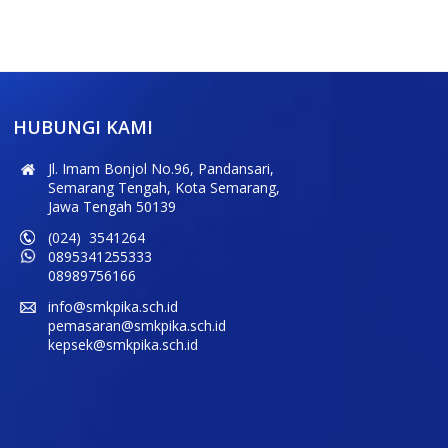
HUBUNGI KAMI
Jl. Imam Bonjol No.96, Pandansari,
Semarang Tengah, Kota Semarang,
Jawa Tengah 50139
(024) 3541264
0895341255333
08989756166
info@smkpika.sch.id
pemasaran@smkpika.sch.id
kepsek@smkpika.sch.id