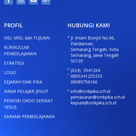
PROFIL
HUBUNGI KAMI
VISI, MISI, dan TUJUAN
Jl. Imam Bonjol No.96,
Pandansari,
KURIKULUM
Semarang Tengah, Kota
PEMBELAJARAN
Semarang, Jawa Tengah
50139
STRATEGI
(024) 3541264
LOGO
0895341255333
SEJARAH SMK PIKA
08989756166
IKRAR PELAJAR JESUIT
info@smkpika.sch.id
pemasaran@smkpika.sch.id
PENDIRI ORDO SERIKAT
kepsek@smkpika.sch.id
YESUS
SARANA PEMBELAJARAN