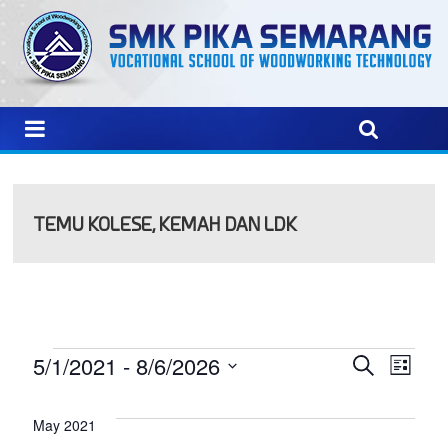
TEMU KOLESE, KEMAH DAN LDK
E
E
5/1/2021
 - 
8/6/2026
S
L
e
S
i
v
v
a
e
s
May 2021
r
t
l