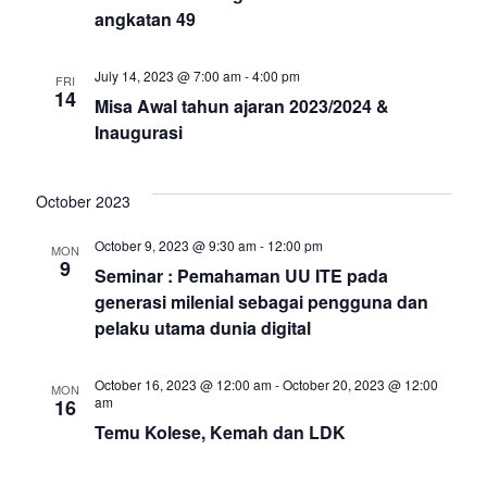
v
angkatan 49
i
July 14, 2023 @ 7:00 am
-
4:00 pm
FRI
14
g
Misa Awal tahun ajaran 2023/2024 &
Inaugurasi
a
t
October 2023
October 9, 2023 @ 9:30 am
-
12:00 pm
i
MON
9
Seminar : Pemahaman UU ITE pada
o
generasi milenial sebagai pengguna dan
pelaku utama dunia digital
n
October 16, 2023 @ 12:00 am
-
October 20, 2023 @ 12:00
MON
am
16
Temu Kolese, Kemah dan LDK