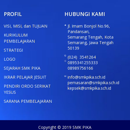
PROFIL
HUBUNGI KAMI
VISI, MISI, dan TUJUAN
Jl. Imam Bonjol No.96,
Pandansari,
KURIKULUM
Semarang Tengah, Kota
PEMBELAJARAN
Semarang, Jawa Tengah
50139
STRATEGI
(024) 3541264
LOGO
0895341255333
SEJARAH SMK PIKA
08989756166
IKRAR PELAJAR JESUIT
info@smkpika.sch.id
pemasaran@smkpika.sch.id
PENDIRI ORDO SERIKAT
kepsek@smkpika.sch.id
YESUS
SARANA PEMBELAJARAN
Copyright © 2019 SMK PIKA