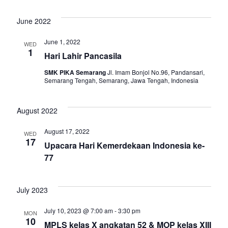
a
g
June 2022
n
a
June 1, 2022
WED
d
1
t
Hari Lahir Pancasila
V
i
SMK PIKA Semarang
Jl. Imam Bonjol No.96, Pandansari,
Semarang Tengah, Semarang, Jawa Tengah, Indonesia
i
o
August 2022
n
e
August 17, 2022
WED
w
17
Upacara Hari Kemerdekaan Indonesia ke-
77
s
N
July 2023
a
July 10, 2023 @ 7:00 am
-
3:30 pm
MON
10
MPLS kelas X angkatan 52 & MOP kelas XIII