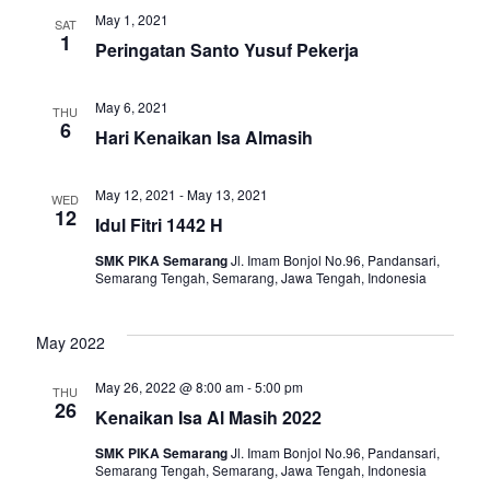
e
e
c
e
May 1, 2021
SAT
h
n
1
n
c
Peringatan Santo Yusuf Pekerja
t
t
t
d
May 6, 2021
THU
V
6
a
Hari Kenaikan Isa Almasih
s
t
i
e
S
May 12, 2021
-
May 13, 2021
WED
e
.
12
Idul Fitri 1442 H
e
w
SMK PIKA Semarang
Jl. Imam Bonjol No.96, Pandansari,
Semarang Tengah, Semarang, Jawa Tengah, Indonesia
a
s
N
May 2022
r
a
May 26, 2022 @ 8:00 am
-
5:00 pm
c
THU
26
Kenaikan Isa Al Masih 2022
v
h
SMK PIKA Semarang
Jl. Imam Bonjol No.96, Pandansari,
i
Semarang Tengah, Semarang, Jawa Tengah, Indonesia