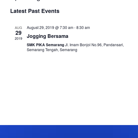
e
S
i
v
v
Latest Past Events
a
e
s
r
e
t
l
e
c
August 29, 2019 @ 7:30 am
-
8:30 am
e
AUG
h
n
29
Jogging Bersama
n
c
2019
t
t
SMK PIKA Semarang
Jl. Imam Bonjol No.96, Pandansari,
t
Semarang Tengah, Semarang
d
V
a
s
t
i
e
S
e
.
e
w
a
s
N
r
a
c