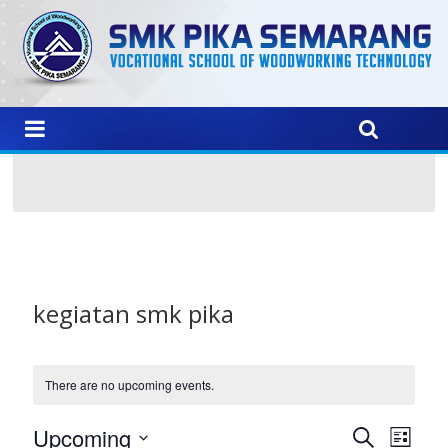
kegiatan smk pika
There are no upcoming events.
E
E
Upcoming
S
L