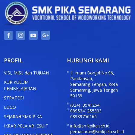
v
h
i
a
g
n
a
d
t
PROFIL
HUBUNGI KAMI
V
i
VISI, MISI, dan TUJUAN
Jl. Imam Bonjol No.96,
i
o
Pandansari,
KURIKULUM
Semarang Tengah, Kota
n
PEMBELAJARAN
e
Semarang, Jawa Tengah
50139
STRATEGI
w
(024) 3541264
LOGO
0895341255333
s
SEJARAH SMK PIKA
08989756166
IKRAR PELAJAR JESUIT
info@smkpika.sch.id
pemasaran@smkpika.sch.id