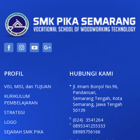
PROFIL
HUBUNGI KAMI
VISI, MISI, dan TUJUAN
Jl. Imam Bonjol No.96,
Pandansari,
KURIKULUM
Semarang Tengah, Kota
PEMBELAJARAN
Semarang, Jawa Tengah
50139
STRATEGI
(024) 3541264
LOGO
0895341255333
SEJARAH SMK PIKA
08989756166