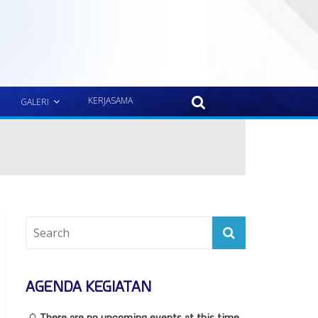
KERJASAMA
GALERI
AGENDA KEGIATAN
There are no upcoming events at this time