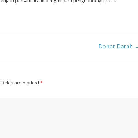
njalin persaudaraan dengan para penghobi kayu, serta
Donor Darah
 fields are marked
*