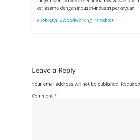
rangka Mencari ilmu, menambah wawasan dan me
kerjasama dengan industri-industri perkayuan.
#
hobikayu
#
woodworking
#
smkbisa
Leave a Reply
Your email address will not be published.
Required
Comment
*