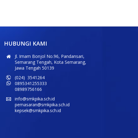
HUBUNGI KAMI
Jl. Imam Bonjol No.96, Pandansari,
Semarang Tengah, Kota Semarang,
Jawa Tengah 50139
(024) 3541264
0895341255333
08989756166
info@smkpika.sch.id
pemasaran@smkpika.sch.id
kepsek@smkpika.sch.id