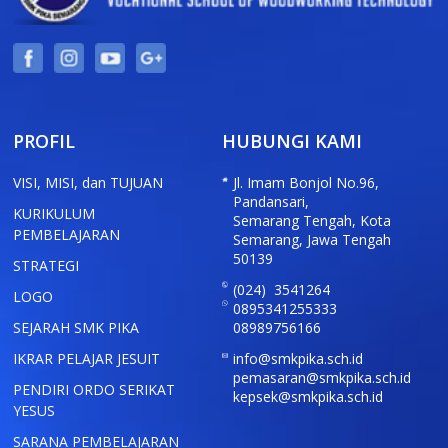
PROFIL
HUBUNGI KAMI
VISI, MISI, dan TUJUAN
Jl. Imam Bonjol No.96,
Pandansari,
KURIKULUM
Semarang Tengah, Kota
PEMBELAJARAN
Semarang, Jawa Tengah
50139
STRATEGI
(024) 3541264
LOGO
0895341255333
SEJARAH SMK PIKA
08989756166
IKRAR PELAJAR JESUIT
info@smkpika.sch.id
pemasaran@smkpika.sch.id
PENDIRI ORDO SERIKAT
kepsek@smkpika.sch.id
YESUS
SARANA PEMBELAJARAN