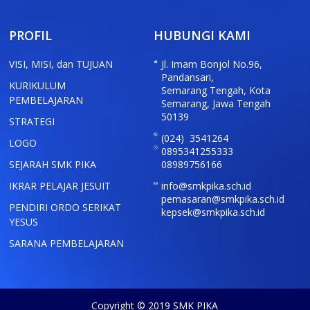
PROFIL
HUBUNGI KAMI
VISI, MISI, dan TUJUAN
Jl. Imam Bonjol No.96,
Pandansari,
KURIKULUM
Semarang Tengah, Kota
PEMBELAJARAN
Semarang, Jawa Tengah
50139
STRATEGI
(024) 3541264
LOGO
0895341255333
SEJARAH SMK PIKA
08989756166
IKRAR PELAJAR JESUIT
info@smkpika.sch.id
pemasaran@smkpika.sch.id
PENDIRI ORDO SERIKAT
kepsek@smkpika.sch.id
YESUS
SARANA PEMBELAJARAN
Copyright © 2019 SMK PIKA